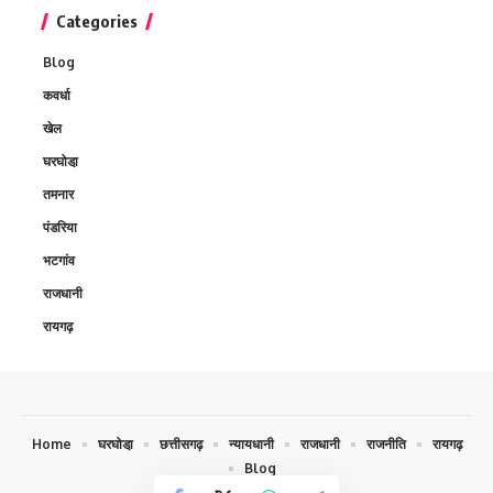
Categories
Blog
कवर्धा
खेल
घरघोडा़
तमनार
पंडरिया
भटगांव
राजधानी
रायगढ़
Home
घरघोडा़
छत्तीसगढ़
न्यायधानी
राजधानी
राजनीति
रायगढ़
Blog