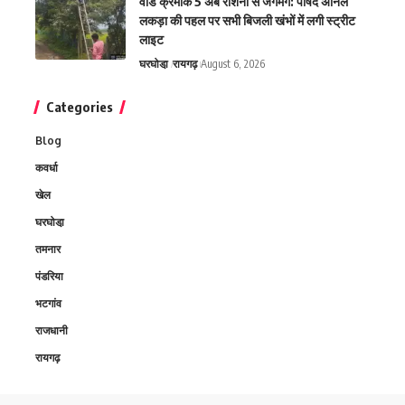
वार्ड क्रमांक 5 अब रोशनी से जगमग: पार्षद अनिल
लकड़ा की पहल पर सभी बिजली खंभों में लगी स्ट्रीट
लाइट
घरघोडा़
रायगढ़
August 6, 2026
Categories
Blog
कवर्धा
खेल
घरघोडा़
तमनार
पंडरिया
भटगांव
राजधानी
रायगढ़