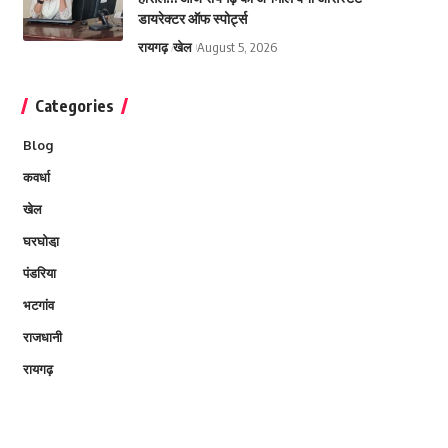
डायरेक्टर ऑफ स्पोर्ट्स
रायगढ़
खेल
August 5, 2026
Categories
Blog
कवर्धा
खेल
घरघोडा़
पंडरिया
भटगांव
राजधानी
रायगढ़