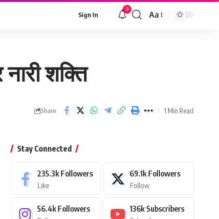
9
Aa
Sign In
Font
Resizer
र नारी शक्ति
1 Min Read
Share
Stay Connected
235.3k
Followers
69.1k
Followers
Like
Follow
56.4k
Followers
136k
Subscribers