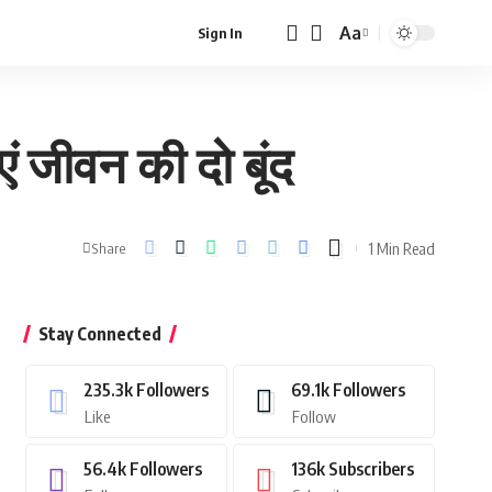
Aa
Sign In
Font
Resizer
ं जीवन की दो बूंद
1 Min Read
Share
Stay Connected
235.3k
Followers
69.1k
Followers
Like
Follow
56.4k
Followers
136k
Subscribers