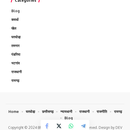
Blog
कवर्धा
खेल
घरघोडा़
तमनार
पंडरिया
भटगांव
राजधानी
रायगढ़
Home
घरघोडा़
छत्तीसगढ़
न्यायधानी
राजधानी
राजनीति
रायगढ़
Blog
Copyright © 2024 Bhokochand.com. All Rights Reserved. Design by DEV