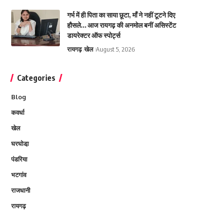
गर्भ में ही पिता का साया छूटा, माँ ने नहीं टूटने दिए
हौसले… आज रायगढ़ की अनमोल बनीं असिस्टेंट
डायरेक्टर ऑफ स्पोर्ट्स
रायगढ़
खेल
August 5, 2026
Categories
Blog
कवर्धा
खेल
घरघोडा़
पंडरिया
भटगांव
राजधानी
रायगढ़