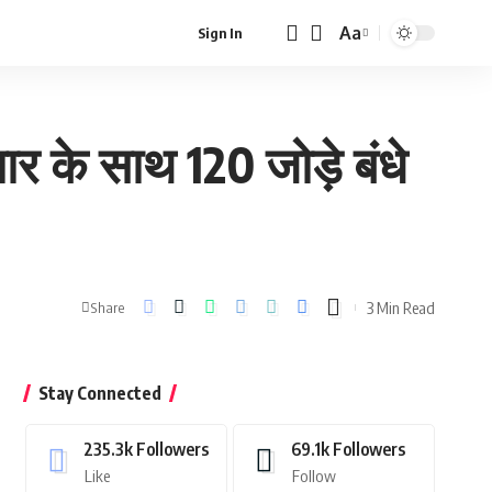
Aa
Sign In
Font
Resizer
्चार के साथ 120 जोड़े बंधे
3 Min Read
Share
Stay Connected
235.3k
Followers
69.1k
Followers
Like
Follow