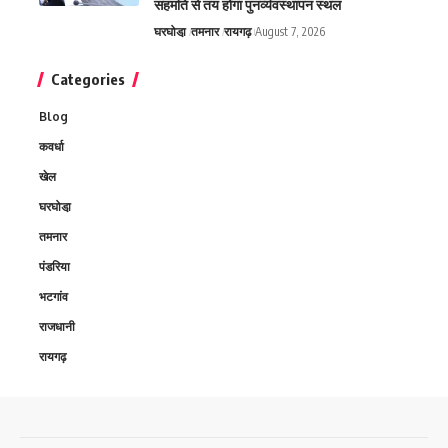
सहमति से तय होगा पुनर्व्यवस्थापन स्थल
घरघोडा़
तमनार
रायगढ़
August 7, 2026
Categories
Blog
कवर्धा
खेल
घरघोडा़
तमनार
पंडरिया
भटगांव
राजधानी
रायगढ़