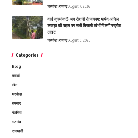
घरघोडा़
रायगढ़
August 7, 2026
वार्ड क्रमांक 5 अब रोशनी से जगमग: पार्षद अनिल
लकड़ा की पहल पर सभी बिजली खंभों में लगी स्ट्रीट
लाइट
घरघोडा़
रायगढ़
August 6, 2026
Categories
Blog
कवर्धा
खेल
घरघोडा़
तमनार
पंडरिया
भटगांव
राजधानी