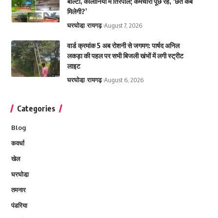
बाल्टी, कॉलोनियों में तिरपाल; कर्मचारी पूछ रहे, ‘छत कब
मिलेगी?’
घरघोडा़
रायगढ़
August 7, 2026
वार्ड क्रमांक 5 अब रोशनी से जगमग: पार्षद अनिल
लकड़ा की पहल पर सभी बिजली खंभों में लगी स्ट्रीट
लाइट
घरघोडा़
रायगढ़
August 6, 2026
Categories
Blog
कवर्धा
खेल
घरघोडा़
तमनार
पंडरिया