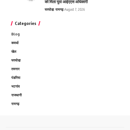
को मिला युवा आईएएस अधिकारी
घरघोडा़
रायगढ़
August 7, 2026
Categories
Blog
कवर्धा
खेल
घरघोडा़
तमनार
पंडरिया
भटगांव
राजधानी
रायगढ़