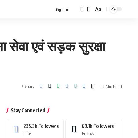
Aa
Sign In
Font
Resizer
 सेवा एवं सड़क सुरक्षा
4 Min Read
Share
Stay Connected
235.3k
Followers
69.1k
Followers
Like
Follow