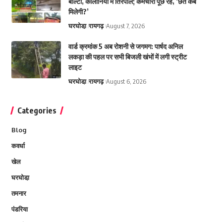
बाल्टी, कॉलोनियों में तिरपाल; कर्मचारी पूछ रहे, ‘छत कब
मिलेगी?’
घरघोडा़
रायगढ़
August 7, 2026
वार्ड क्रमांक 5 अब रोशनी से जगमग: पार्षद अनिल
लकड़ा की पहल पर सभी बिजली खंभों में लगी स्ट्रीट
लाइट
घरघोडा़
रायगढ़
August 6, 2026
Categories
Blog
कवर्धा
खेल
घरघोडा़
तमनार
पंडरिया