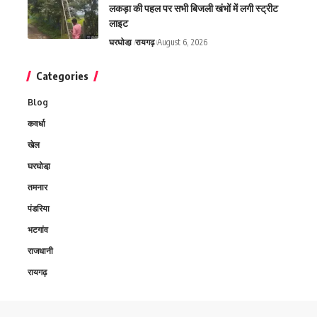
लकड़ा की पहल पर सभी बिजली खंभों में लगी स्ट्रीट
लाइट
घरघोडा़
रायगढ़
August 6, 2026
Categories
Blog
कवर्धा
खेल
घरघोडा़
तमनार
पंडरिया
भटगांव
राजधानी
रायगढ़