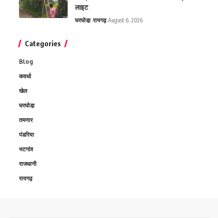
लाइट
घरघोडा़
रायगढ़
August 6, 2026
Categories
Blog
कवर्धा
खेल
घरघोडा़
तमनार
पंडरिया
भटगांव
राजधानी
रायगढ़