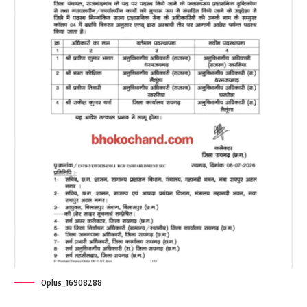
Oplus_16908288