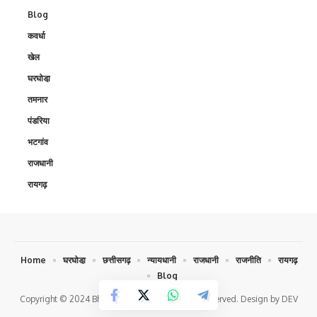
Blog
कवर्धा
खेल
घरघोडा़
तमनार
पंडरिया
भटगांव
राजधानी
रायगढ़
Home
घरघोडा़
छत्तीसगढ़
न्यायधानी
राजधानी
राजनीति
रायगढ़
Blog
Copyright © 2024 Bhokochand.com. All Rights Reserved. Design by DEV