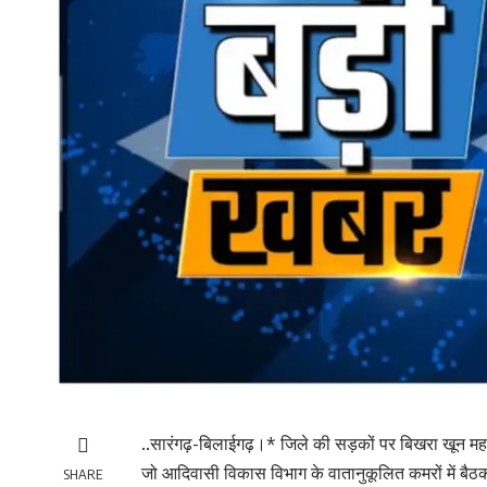
..सारंगढ़-बिलाईगढ़।* जिले की सड़कों पर बिखरा खून मह
जो आदिवासी विकास विभाग के वातानुकूलित कमरों में बै
SHARE