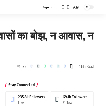
Aa
Sign In
Font
Resizer
वासों का बोझ, न आवास, न
4 Min Read
Share
Stay Connected
235.3k
Followers
69.1k
Followers
Like
Follow