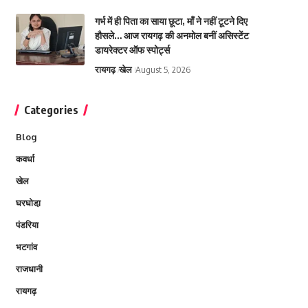
गर्भ में ही पिता का साया छूटा, माँ ने नहीं टूटने दिए
हौसले… आज रायगढ़ की अनमोल बनीं असिस्टेंट
डायरेक्टर ऑफ स्पोर्ट्स
रायगढ़
खेल
August 5, 2026
Categories
Blog
कवर्धा
खेल
घरघोडा़
पंडरिया
भटगांव
राजधानी
रायगढ़