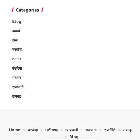
Categories
Blog
कवर्धा
खेल
घरघोडा़
तमनार
पंडरिया
भटगांव
राजधानी
रायगढ़
Home
घरघोडा़
छत्तीसगढ़
न्यायधानी
राजधानी
राजनीति
रायगढ़
Blog