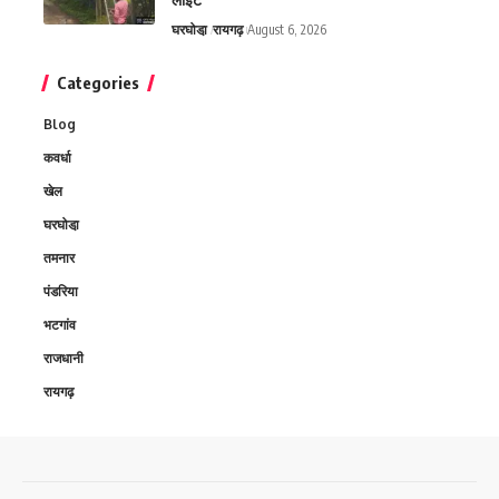
घरघोडा़
रायगढ़
August 6, 2026
Categories
Blog
कवर्धा
खेल
घरघोडा़
तमनार
पंडरिया
भटगांव
राजधानी
रायगढ़