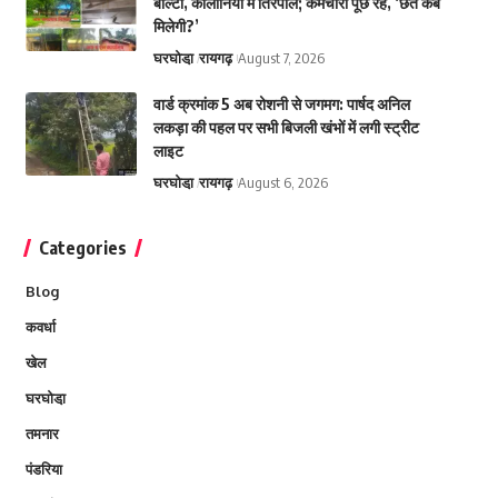
बाल्टी, कॉलोनियों में तिरपाल; कर्मचारी पूछ रहे, ‘छत कब
मिलेगी?’
घरघोडा़
रायगढ़
August 7, 2026
वार्ड क्रमांक 5 अब रोशनी से जगमग: पार्षद अनिल
लकड़ा की पहल पर सभी बिजली खंभों में लगी स्ट्रीट
लाइट
घरघोडा़
रायगढ़
August 6, 2026
Categories
Blog
कवर्धा
खेल
घरघोडा़
तमनार
पंडरिया