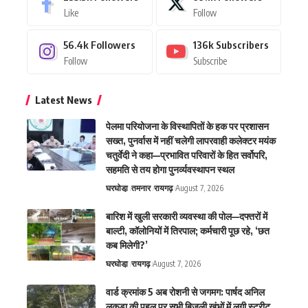
Like
Follow
56.4k
Followers
136k
Subscribers
Follow
Subscribe
Latest News
पेलमा परियोजना के विस्थापितों के हक पर प्रशासन
सख्त, पुनर्वास में नहीं चलेगी लापरवाही कलेक्टर मयंक
चतुर्वेदी ने कहा—प्रभावित परिवारों के हित सर्वोपरि,
सहमति से तय होगा पुनर्व्यवस्थापन स्थल
घरघोडा़
तमनार
रायगढ़
August 7, 2026
बारिश में खुली सरकारी व्यवस्था की पोल—दफ्तरों में
बाल्टी, कॉलोनियों में तिरपाल; कर्मचारी पूछ रहे, ‘छत
कब मिलेगी?’
घरघोडा़
रायगढ़
August 7, 2026
वार्ड क्रमांक 5 अब रोशनी से जगमग: पार्षद अनिल
लकड़ा की पहल पर सभी बिजली खंभों में लगी स्ट्रीट