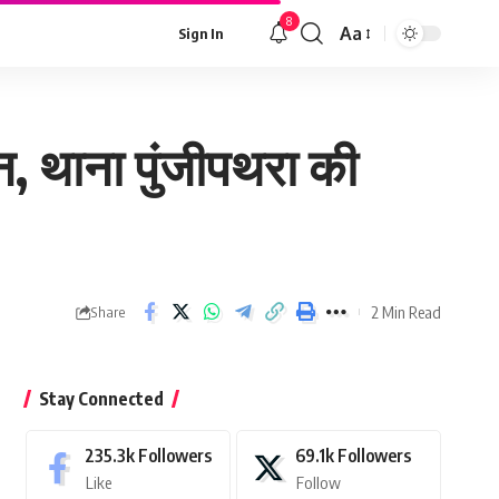
8
Aa
Sign In
Font
Resizer
न, थाना पुंजीपथरा की
2 Min Read
Share
Stay Connected
235.3k
Followers
69.1k
Followers
Like
Follow