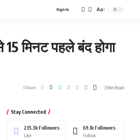
Aa
Sign In
Font
Resizer
से 15 मिनट पहले बंद होगा
3 Min Read
Share
Stay Connected
235.3k
Followers
69.1k
Followers
Like
Follow