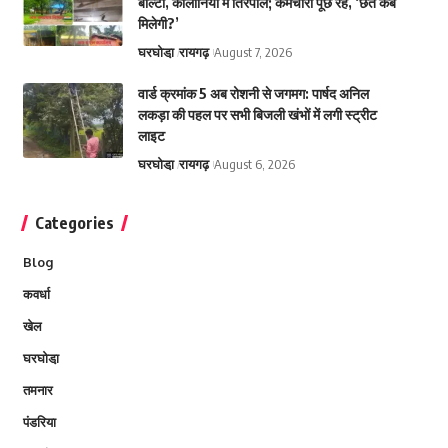
बाल्टी, कॉलोनियों में तिरपाल; कर्मचारी पूछ रहे, ‘छत कब
मिलेगी?’
घरघोडा़
रायगढ़
August 7, 2026
वार्ड क्रमांक 5 अब रोशनी से जगमग: पार्षद अनिल
लकड़ा की पहल पर सभी बिजली खंभों में लगी स्ट्रीट
लाइट
घरघोडा़
रायगढ़
August 6, 2026
Categories
Blog
कवर्धा
खेल
घरघोडा़
तमनार
पंडरिया