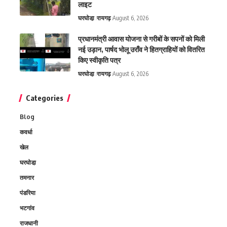
लाइट
घरघोडा़
रायगढ़
August 6, 2026
प्रधानमंत्री आवास योजना से गरीबों के सपनों को मिली
नई उड़ान, पार्षद भोलू उराँव ने हितग्राहियों को वितरित
किए स्वीकृति पत्र
घरघोडा़
रायगढ़
August 6, 2026
Categories
Blog
कवर्धा
खेल
घरघोडा़
तमनार
पंडरिया
भटगांव
राजधानी