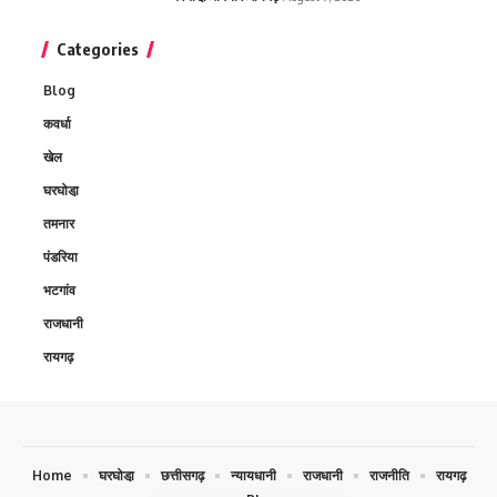
Categories
Blog
कवर्धा
खेल
घरघोडा़
तमनार
पंडरिया
भटगांव
राजधानी
रायगढ़
Home
घरघोडा़
छत्तीसगढ़
न्यायधानी
राजधानी
राजनीति
रायगढ़