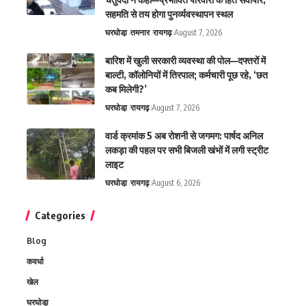
सहमति से तय होगा पुनर्व्यवस्थापन स्थल
घरघोडा़
तमनार
रायगढ़
August 7, 2026
बारिश में खुली सरकारी व्यवस्था की पोल—दफ्तरों में
बाल्टी, कॉलोनियों में तिरपाल; कर्मचारी पूछ रहे, ‘छत
कब मिलेगी?’
घरघोडा़
रायगढ़
August 7, 2026
वार्ड क्रमांक 5 अब रोशनी से जगमग: पार्षद अनिल
लकड़ा की पहल पर सभी बिजली खंभों में लगी स्ट्रीट
लाइट
घरघोडा़
रायगढ़
August 6, 2026
Categories
Blog
कवर्धा
खेल
घरघोडा़