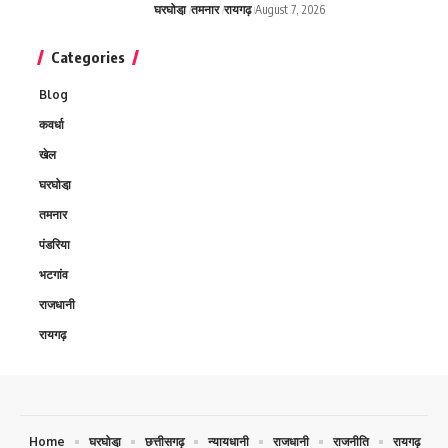
घरघोडा़
तमनार
रायगढ़
August 7, 2026
Categories
Blog
कवर्धा
खेल
घरघोडा़
तमनार
पंडरिया
भटगांव
राजधानी
रायगढ़
Home
घरघोडा़
छत्तीसगढ़
न्यायधानी
राजधानी
राजनीति
रायगढ़