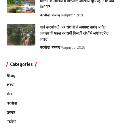
बाल्टी, कॉलोनियों में तिरपाल; कर्मचारी पूछ रहे, ‘छत कब
मिलेगी?’
घरघोडा़
रायगढ़
August 7, 2026
वार्ड क्रमांक 5 अब रोशनी से जगमग: पार्षद अनिल
लकड़ा की पहल पर सभी बिजली खंभों में लगी स्ट्रीट
लाइट
घरघोडा़
रायगढ़
August 6, 2026
Categories
Blog
कवर्धा
खेल
घरघोडा़
तमनार
पंडरिया