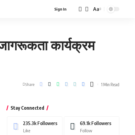
Aa
Sign In
Font
Resizer
 जागरूकता कार्यक्रम
1 Min Read
Share
Stay Connected
235.3k
Followers
69.1k
Followers
Like
Follow