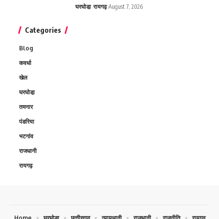
घरघोडा़
रायगढ़
August 7, 2026
Categories
Blog
कवर्धा
खेल
घरघोडा़
तमनार
पंडरिया
भटगांव
राजधानी
रायगढ़
Home
घरघोडा़
छत्तीसगढ़
न्यायधानी
राजधानी
राजनीति
रायगढ़