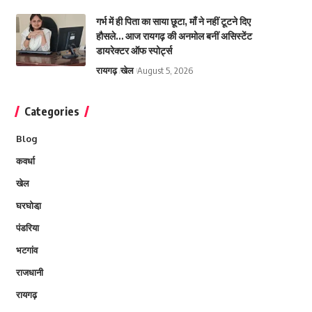
गर्भ में ही पिता का साया छूटा, माँ ने नहीं टूटने दिए
हौसले… आज रायगढ़ की अनमोल बनीं असिस्टेंट
डायरेक्टर ऑफ स्पोर्ट्स
रायगढ़
खेल
August 5, 2026
Categories
Blog
कवर्धा
खेल
घरघोडा़
पंडरिया
भटगांव
राजधानी
रायगढ़