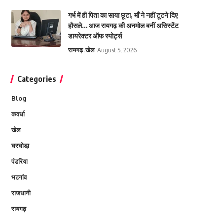
गर्भ में ही पिता का साया छूटा, माँ ने नहीं टूटने दिए
हौसले… आज रायगढ़ की अनमोल बनीं असिस्टेंट
डायरेक्टर ऑफ स्पोर्ट्स
रायगढ़
खेल
August 5, 2026
Categories
Blog
कवर्धा
खेल
घरघोडा़
पंडरिया
भटगांव
राजधानी
रायगढ़