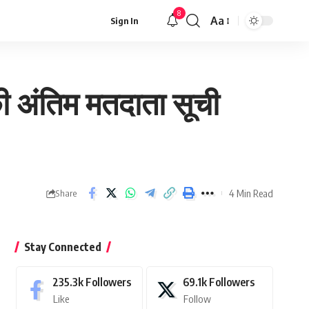
8
Aa
Sign In
Font
Resizer
की अंतिम मतदाता सूची
4 Min Read
Share
Stay Connected
235.3k
Followers
69.1k
Followers
Like
Follow