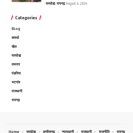
घरघोडा़
रायगढ़
August 6, 2026
Categories
Blog
कवर्धा
खेल
घरघोडा़
तमनार
पंडरिया
भटगांव
राजधानी
रायगढ़
Home
घरघोडा़
छत्तीसगढ़
न्यायधानी
राजधानी
राजनीति
रायगढ़