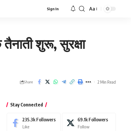
Aa
Sign In
Font
Resizer
नाती शुरू, सुरक्षा
2 Min Read
Share
Stay Connected
235.3k
Followers
69.1k
Followers
Like
Follow