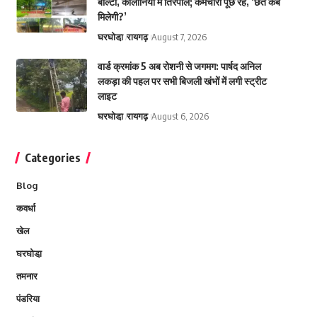
बाल्टी, कॉलोनियों में तिरपाल; कर्मचारी पूछ रहे, ‘छत कब
मिलेगी?’
घरघोडा़
रायगढ़
August 7, 2026
वार्ड क्रमांक 5 अब रोशनी से जगमग: पार्षद अनिल
लकड़ा की पहल पर सभी बिजली खंभों में लगी स्ट्रीट
लाइट
घरघोडा़
रायगढ़
August 6, 2026
Categories
Blog
कवर्धा
खेल
घरघोडा़
तमनार
पंडरिया