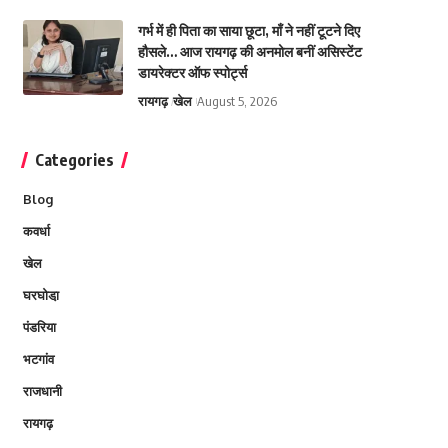
गर्भ में ही पिता का साया छूटा, माँ ने नहीं टूटने दिए
हौसले… आज रायगढ़ की अनमोल बनीं असिस्टेंट
डायरेक्टर ऑफ स्पोर्ट्स
रायगढ़
खेल
August 5, 2026
Categories
Blog
कवर्धा
खेल
घरघोडा़
पंडरिया
भटगांव
राजधानी
रायगढ़