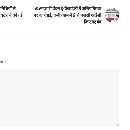
िधियों से
✍️महतारी वंदन ई-केवाईसी में अनियमितता
क्टर से की गई
पर कार्रवाई, कबीरधाम में 6 सीएससी आईडी
किए गए बंद
ked
*