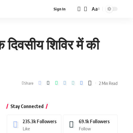
Aa
Sign In
Font
Resizer
क दिवसीय शिविर में की
2 Min Read
Share
Stay Connected
235.3k
Followers
69.1k
Followers
Like
Follow