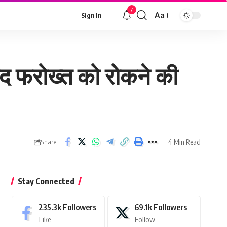
7
Aa
Sign In
Font
Resizer
रीद फरोख्त को रोकने की
4 Min Read
Share
Stay Connected
235.3k
Followers
69.1k
Followers
Like
Follow