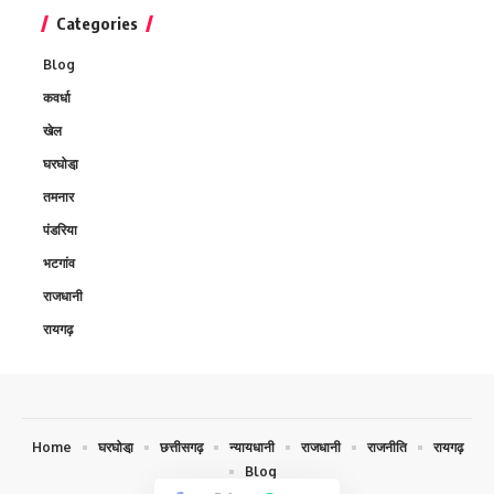
Categories
Blog
कवर्धा
खेल
घरघोडा़
तमनार
पंडरिया
भटगांव
राजधानी
रायगढ़
Home
घरघोडा़
छत्तीसगढ़
न्यायधानी
राजधानी
राजनीति
रायगढ़
Blog