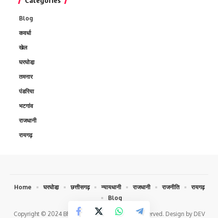
Blog
कवर्धा
खेल
घरघोडा़
तमनार
पंडरिया
भटगांव
राजधानी
रायगढ़
Home
घरघोडा़
छत्तीसगढ़
न्यायधानी
राजधानी
राजनीति
रायगढ़
Blog
Copyright © 2024 Bhokochand.com. All Rights Reserved. Design by DEV