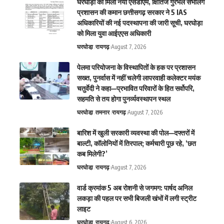
घरघोड़ा को मिला नया एसडीएम, क्षितिज गुरभेले संभालेंगे
प्रशासन की कमान छत्तीसगढ़ सरकार ने 5 IAS
अधिकारियों की नई पदस्थापना की जारी सूची, घरघोड़ा
को मिला युवा आईएएस अधिकारी
घरघोडा़
रायगढ़
August 7, 2026
पेलमा परियोजना के विस्थापितों के हक पर प्रशासन
सख्त, पुनर्वास में नहीं चलेगी लापरवाही कलेक्टर मयंक
चतुर्वेदी ने कहा—प्रभावित परिवारों के हित सर्वोपरि,
सहमति से तय होगा पुनर्व्यवस्थापन स्थल
घरघोडा़
तमनार
रायगढ़
August 7, 2026
बारिश में खुली सरकारी व्यवस्था की पोल—दफ्तरों में
बाल्टी, कॉलोनियों में तिरपाल; कर्मचारी पूछ रहे, ‘छत
कब मिलेगी?’
घरघोडा़
रायगढ़
August 7, 2026
वार्ड क्रमांक 5 अब रोशनी से जगमग: पार्षद अनिल
लकड़ा की पहल पर सभी बिजली खंभों में लगी स्ट्रीट
लाइट
घरघोडा़
रायगढ़
August 6, 2026