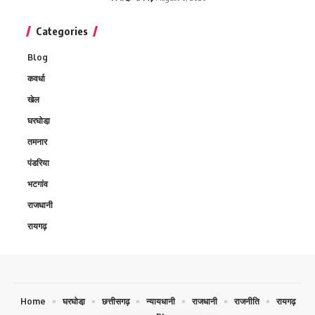
Categories
Blog
कवर्धा
खेल
घरघोडा़
तमनार
पंडरिया
भटगांव
राजधानी
रायगढ़
Home
घरघोडा़
छत्तीसगढ़
न्यायधानी
राजधानी
राजनीति
रायगढ़