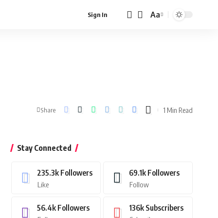
Aa
Sign In
Font
Resizer
1 Min Read
Share
Stay Connected
235.3k
Followers
69.1k
Followers
Like
Follow
56.4k
Followers
136k
Subscribers