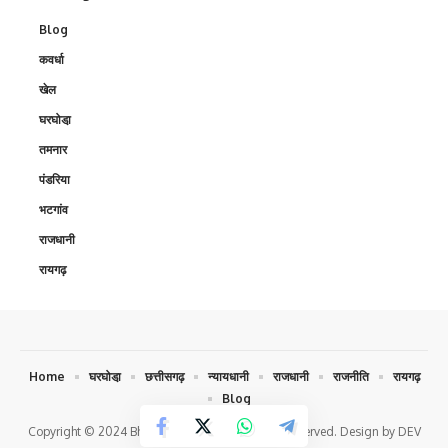
Blog
कवर्धा
खेल
घरघोडा़
तमनार
पंडरिया
भटगांव
राजधानी
रायगढ़
Home
घरघोडा़
छत्तीसगढ़
न्यायधानी
राजधानी
राजनीति
रायगढ़
Blog
Copyright © 2024 Bhokochand.com. All Rights Reserved. Design by DEV