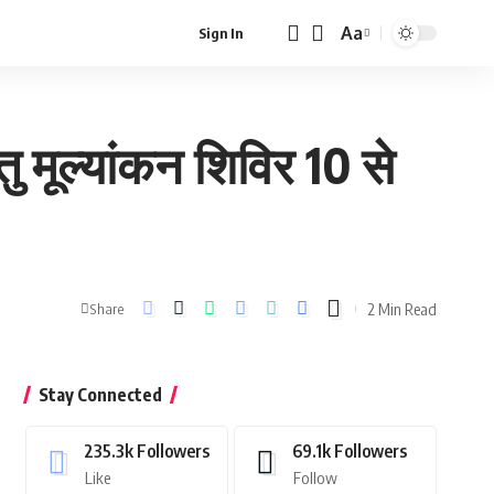
Aa
Sign In
Font
Resizer
 मूल्यांकन शिविर 10 से
2 Min Read
Share
Stay Connected
235.3k
Followers
69.1k
Followers
Like
Follow