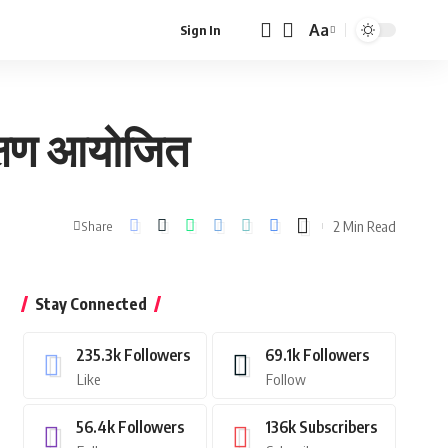
Aa
Sign In
Font
Resizer
शिक्षण आयोजित
2 Min Read
Share
Stay Connected
235.3k
Followers
69.1k
Followers
Like
Follow
56.4k
Followers
136k
Subscribers