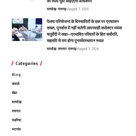
को मिला युवा आईएएस अधिकारी
घरघोडा़
रायगढ़
August 7, 2026
पेलमा परियोजना के विस्थापितों के हक पर प्रशासन
सख्त, पुनर्वास में नहीं चलेगी लापरवाही कलेक्टर मयंक
चतुर्वेदी ने कहा—प्रभावित परिवारों के हित सर्वोपरि,
सहमति से तय होगा पुनर्व्यवस्थापन स्थल
घरघोडा़
तमनार
रायगढ़
August 7, 2026
Categories
Blog
कवर्धा
खेल
घरघोडा़
तमनार
पंडरिया
भटगांव