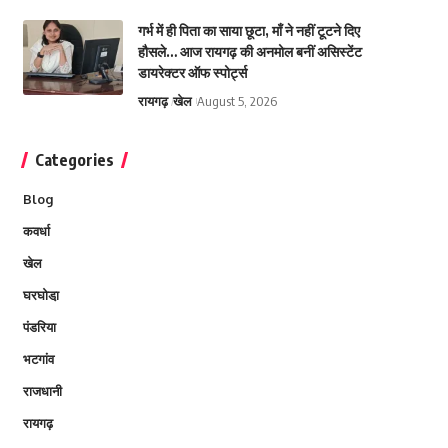
गर्भ में ही पिता का साया छूटा, माँ ने नहीं टूटने दिए
हौसले… आज रायगढ़ की अनमोल बनीं असिस्टेंट
डायरेक्टर ऑफ स्पोर्ट्स
रायगढ़
खेल
August 5, 2026
Categories
Blog
कवर्धा
खेल
घरघोडा़
पंडरिया
भटगांव
राजधानी
रायगढ़