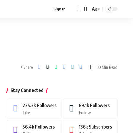
Aa
Sign In
Font
Resizer
0 Min Read
Share
Stay Connected
235.3k
Followers
69.1k
Followers
Like
Follow
56.4k
Followers
136k
Subscribers