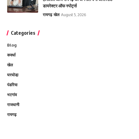
डायरेक्टर ऑफ स्पोर्ट्स
रायगढ़
खेल
August 5, 2026
Categories
Blog
कवर्धा
खेल
घरघोडा़
पंडरिया
भटगांव
राजधानी
रायगढ़