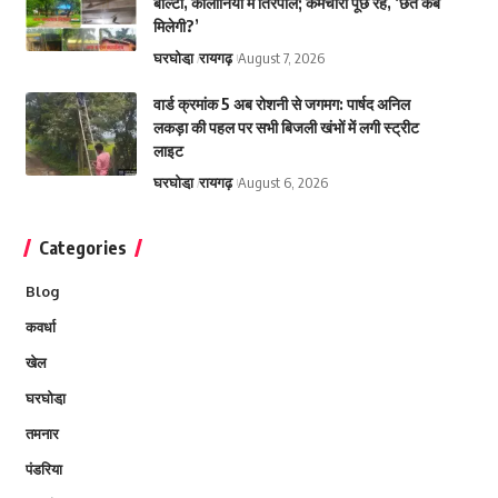
बाल्टी, कॉलोनियों में तिरपाल; कर्मचारी पूछ रहे, ‘छत कब
मिलेगी?’
घरघोडा़
रायगढ़
August 7, 2026
वार्ड क्रमांक 5 अब रोशनी से जगमग: पार्षद अनिल
लकड़ा की पहल पर सभी बिजली खंभों में लगी स्ट्रीट
लाइट
घरघोडा़
रायगढ़
August 6, 2026
Categories
Blog
कवर्धा
खेल
घरघोडा़
तमनार
पंडरिया