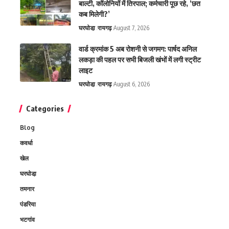
बाल्टी, कॉलोनियों में तिरपाल; कर्मचारी पूछ रहे, ‘छत
कब मिलेगी?’
घरघोडा़
रायगढ़
August 7, 2026
वार्ड क्रमांक 5 अब रोशनी से जगमग: पार्षद अनिल
लकड़ा की पहल पर सभी बिजली खंभों में लगी स्ट्रीट
लाइट
घरघोडा़
रायगढ़
August 6, 2026
Categories
Blog
कवर्धा
खेल
घरघोडा़
तमनार
पंडरिया
भटगांव