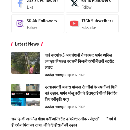
235.3k
Followers
69.1k
Followers
Like
Follow
56.4k
Followers
136k
Subscribers
Follow
Subscribe
Latest News
वार्ड क्रमांक 5 अब रोशनी से जगमग: पार्षद अनिल
लकड़ा की पहल पर सभी बिजली खंभों में लगी स्ट्रीट
लाइट
घरघोडा़
रायगढ़
August 6, 2026
प्रधानमंत्री आवास योजना से गरीबों के सपनों को मिली
नई उड़ान, पार्षद भोलू उराँव ने हितग्राहियों को वितरित
किए स्वीकृति पत्र
घरघोडा़
रायगढ़
August 6, 2026
रायगढ़ की अनमोल गौतम बनीं असिस्टेंट डायरेक्टर ऑफ स्पोर्ट्स* *गर्भ में
ही खोया पिता का साया, माँ ने दी हौसलों की उड़ान