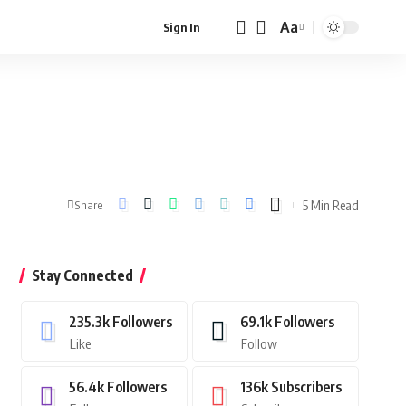
Aa
Sign In
Font
Resizer
5 Min Read
Share
Stay Connected
235.3k
Followers
69.1k
Followers
Like
Follow
56.4k
Followers
136k
Subscribers